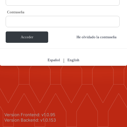
Contraseña
Acceder
He olvidado la contraseña
Español
English
|
Version Frontend:
v1.0.95
Version Backend:
v1.0.153